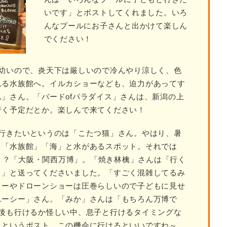
いです」とポストしてくれました。いろ
んなプールにお子さんと出かけて楽しん
でください！
が幼いので、炎天下は厳しいので冷んやり涼しく、色
れる水族館へ。イルカショーなども、迫力があってす
」さん。「バードofパラダイス」さんは、新潟の上
行く予定だとか。楽しんで来てください！
に行きたいというのは「こたつ猫」さん。やはり、暑
」「水族館」「海」と水があるスポット。それでは
位は！？「大阪・関西万博」。「焼き林檎」さんは「行く
～」と送ってくださいました。「すごく混雑してるみ
ョーやドローンショーは圧巻らしいので子どもに見せ
ユーシー」さん。「みか」さんは「もちろん万博で
今後も行けるか怪しい中、息子と行けるタイミングな
」というポスト。この機会に行けるといいですね～