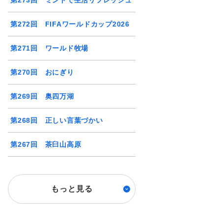
第273回 ミントで生活リフレッシュ
第272回 FIFAワールドカップ2026
第271回 ワールド牧場
第270回 おにぎり
第269回 奥四万湖
第268回 正しい言葉づかい
第267回 茶臼山高原
もっと見る