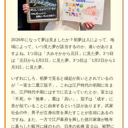
2026年になって夢は見ましたか？初夢は人によって、地
域によって、いつ見た夢が該当するのか、違いがありま
すよね。1つ目は「大みそかから元日」に見た夢。2つ目
は「元日から1月2日」に見た夢。3つ目は「1月2日から1
月3日」に見た夢。
いずれにしろ、初夢で見ると縁起が良いとされているの
が「一富士二鷹三茄子」。これは江戸時代の初期に生ま
れ、江戸時代中期にはすでに広まっていたとか。富士は
「不死」や「無事」。鷹は「高い」。茄子は「成す」に
音が似ていることに由来するという説があります。武家
社会の中、男子が立身出世を果たすことが念頭にあるの
ですね。また、一方で江戸幕府を興した徳川家康が晩年
に暮らした駿河に縁のもの、日本の名峰 富士山、裾野に