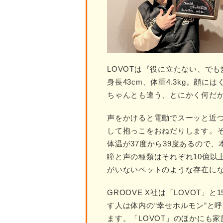
LOVOTは『役に立たない、で
身長43cm、体重4.3kg。顔
ちゃんとも違う、とにかく何だ
声をかけると電動でスーッと近
して抱っこをおねだりします。
体温が37度から39度あるので
瞳と声の種類はそれぞれ10億以
がいないペットのような存在に
GROOVE X社は「LOVOT
す人は体内の“幸せホルモン”と
ます。「LOVOT」のほかにも