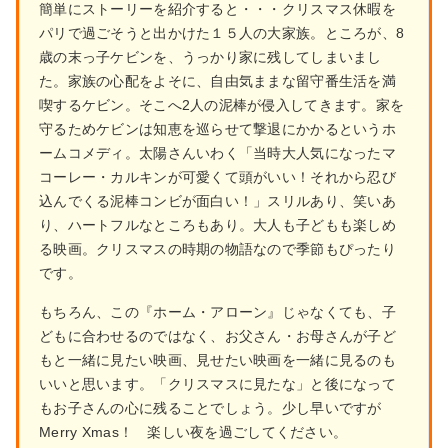
簡単にストーリーを紹介すると・・・クリスマス休暇を
パリで過ごそうと出かけた１５人の大家族。ところが、8
歳の末っ子ケビンを、うっかり家に残してしまいまし
た。家族の心配をよそに、自由気ままな留守番生活を満
喫するケビン。そこへ2人の泥棒が侵入してきます。家を
守るためケビンは知恵を巡らせて撃退にかかるというホ
ームコメディ。太陽さんいわく「当時大人気になったマ
コーレー・カルキンが可愛くて頭がいい！それから忍び
込んでくる泥棒コンビが面白い！」スリルあり、笑いあ
り、ハートフルなところもあり。大人も子どもも楽しめ
る映画。クリスマスの時期の物語なので季節もぴったり
です。
もちろん、この『ホーム・アローン』じゃなくても、子
どもに合わせるのではなく、お父さん・お母さんが子ど
もと一緒に見たい映画、見せたい映画を一緒に見るのも
いいと思います。「クリスマスに見たな」と後になって
もお子さんの心に残ることでしょう。少し早いですが
Merry Xmas！ 楽しい夜を過ごしてください。