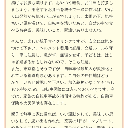
漕げばお腹も減ります。おやつや軽食、お弁当も持参し
ましょう。用意するお弁当を親子で一緒に作れば、やは
り出発前から気分が上がるでしょうし、太陽の下、気持
ちいい風を浴びて、自転車を漕いだあと、自然の中で食
べるお弁当。美味しいこと、間違いありませんね。
そんな、楽しい親子サイクリングですが、安全には気を
つけて下さい。ヘルメット着用は必須。交通ルールを守
り、車に注意し、急がず、無理をせず。子どもは、はし
ゃぎ過ぎるかもしれないので、そこも注意。
また、東京都もそうですが、自転車保険加入が義務化さ
れている都道府県があります。ご自分の居住地はどう
か？ いちど確認して下さい。加入義務がなくても“もし
も”の時のため、自転車保険には入っておくべきです。今
では、家族の自転車事故を補償する特約がある、自動車
保険や火災保険も存在します。
親子で無事に家に帰れば、いい運動をして、美味しい思
いをして、思い出も作れた、充実の1日がコンプリート。
心身ともにリフレッシュ！ 夜ごはんがまた、美味しい