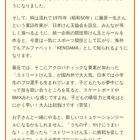
うになりました。
そして、時は流れて1975年（昭和50年）に藤原一生さん
という童話作家が、日本けん玉協会を設立。みんなが等
しく遊べるように、統一企画の競技用けん玉とルールを
作ると、今度は一気にスポーツ競技として広がり、海外
でもアルファベット「KENDAMA」として知られるように
なります。
最近では、そこにアクロバティックな要素が加わった
「ストリートけん玉」が国内外で大人気。日本では小学
生のプロ選手も生まれています。子どもたちが夢中にな
って技を競い合うところを見ると、スケートボードや
BMXみたいな感じですよね。子どもの吸収力と進化はと
にかく早い！大人は顔負けです（苦笑）
お子さんと一緒にやると、新しいコミュケーションツー
ルになるかもしれません。「うちの子、やけにうまい
な！」と思ったら「ストリートけん玉」に挑戦を促して
はどうでしょう？小学生プロになったりして。