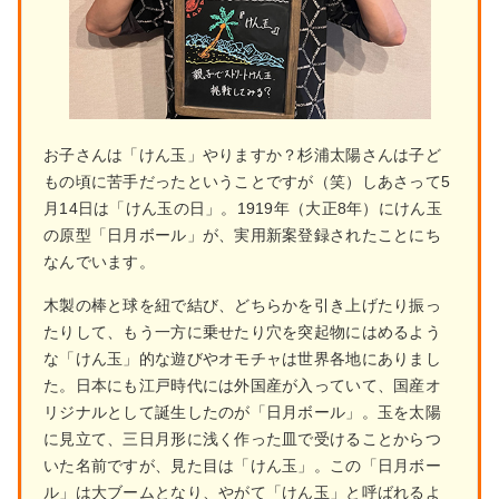
お子さんは「けん玉」やりますか？杉浦太陽さんは子ど
もの頃に苦手だったということですが（笑）しあさって5
月14日は「けん玉の日」。1919年（大正8年）にけん玉
の原型「日月ボール」が、実用新案登録されたことにち
なんでいます。
木製の棒と球を紐で結び、どちらかを引き上げたり振っ
たりして、もう一方に乗せたり穴を突起物にはめるよう
な「けん玉」的な遊びやオモチャは世界各地にありまし
た。日本にも江戸時代には外国産が入っていて、国産オ
リジナルとして誕生したのが「日月ボール」。玉を太陽
に見立て、三日月形に浅く作った皿で受けることからつ
いた名前ですが、見た目は「けん玉」。この「日月ボー
ル」は大ブームとなり、やがて「けん玉」と呼ばれるよ