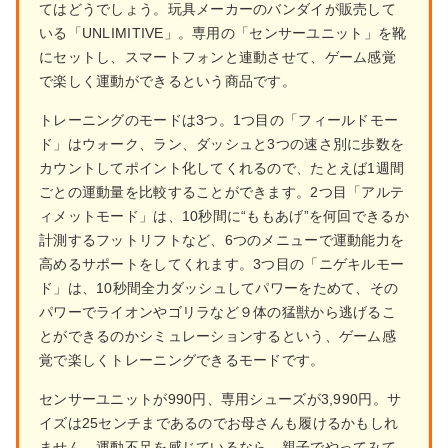
てはどうでしょう。玩具メーカーのバンダイが販売して
いる「UNLIMITIVE」。専用の「センサーユニット」を靴
にセットし、スマートフォンと連動させて、ゲーム感覚
で楽しく運動ができるという商品です。
トレーニングのモードは3つ。1つ目の「フィールドモー
ド」はウォーク、ラン、ダッシュと3つの速さ別に歩数を
カウントしてポイント化してくれるので、たとえば1週間
ごとの運動量を比較することができます。2つ目「アルテ
ィメットモード」は、10秒間に“ももあげ”を何回できるか
計測するフットリフトなど、6つのメニューで運動能力を
高めるサポートをしてくれます。3つ目の「ニゲキルモー
ド」は、10秒間全力ダッシュしてパワーをためて、その
パワーでライオンやゴリラなど９体の猛獣から逃げるこ
とができるのかシミュレーションするという、ゲーム感
覚で楽しくトレーニングできるモードです。
センサーユニットが990円、専用シューズが3,990円。サ
イズは25センチまであるのでお母さんも履けるかもしれ
ません。運動不足を感じているなら、親子でやってみて