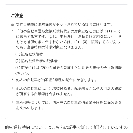
ご注意
※
契約自動車に車両保険がセットされている場合に限ります。
＊
「他の自動車運転危険補償特約」の対象となる方は以下(1)～(3)
に該当する方です。なお、年齢条件、運転者限定割引により、そ
もそも補償対象に含まれない方は、(1)～(3)に該当する方であっ
ても、当該特約の補償対象となりません。
(1) 記名被保険者
(2) 記名被保険者の配偶者
(3) 前記(1)および(2)の同居の親族または別居の未婚の子（婚姻歴
のない方）
＊
他人の自動車が自家用8車種の場合にかぎります。
＊
他人の自動車には、記名被保険者、配偶者またはその同居の親族
が所有する自動車は含まれません。
＊
車両損害については、借用中の自動車の時価額を限度に保険金を
お支払いします。
他車運転特約についてはこちらの記事で詳しく解説していますの