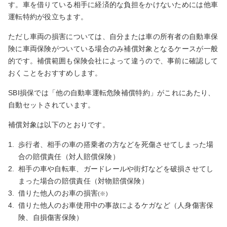
す。車を借りている相手に経済的な負担をかけないためには他車
運転特約が役立ちます。
ただし車両の損害については、自分または車の所有者の自動車保
険に車両保険がついている場合のみ補償対象となるケースが一般
的です。補償範囲も保険会社によって違うので、事前に確認して
おくことをおすすめします。
SBI損保では「他の自動車運転危険補償特約」がこれにあたり、
自動セットされています。
補償対象は以下のとおりです。
1.
歩行者、相手の車の搭乗者の方などを死傷させてしまった場
合の賠償責任（対人賠償保険）
2.
相手の車や自転車、ガードレールや街灯などを破損させてし
まった場合の賠償責任（対物賠償保険）
3.
借りた他人のお車の損害
(※)
4.
借りた他人のお車使用中の事故によるケガなど（人身傷害保
険、自損傷害保険）