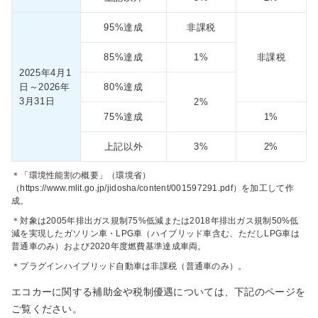
95%達成
非課税
85%達成
1%
非課税
2025年4月1
日
～2026年
80%達成
3月31日
2%
75%達成
1%
上記以外
3%
2%
＊「環境性能割の概要」（環境省）
（https://www.mlit.go.jp/jidosha/content/001597291.pdf）を加工して作
成。
＊対象は2005年排出ガス規制75%低減または2018年排出ガス規制50%低
減を実現したガソリン車・LPG車（ハイブリッド車含む、ただしLPG車は
普通車のみ）および2020年度燃費基準達成車両。
＊プラグインハイブリッド自動車は非課税（普通車のみ）。
エコカーに関する補助金や税制優遇については、下記のページを
ご覧ください。