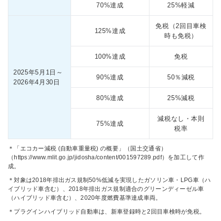
70%達成
25%軽減
免税
（2回目車検
125%達成
時も免税）
100%達成
免税
2025年5月1日
～
90%達成
50％減税
2026年4月30日
80%達成
25%減税
減税なし・本則
75%達成
税率
＊「エコカー減税 (自動車重量税) の概要」（国土交通省）
（https://www.mlit.go.jp/jidosha/content/001597289.pdf）を加工して作
成。
＊対象は2018年排出ガス規制50%低減を実現したガソリン車・LPG車（ハ
イブリッド車含む）、2018年排出ガス規制適合のグリーンディーゼル車
（ハイブリッド車含む）、2020年度燃費基準達成車両。
＊プラグインハイブリッド自動車は、新車登録時と2回目車検時が免税。