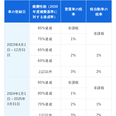
燃費性能（2030
普通車の税
軽自動車の
車の登録日
年度燃費基準に
率
税率
対する達成率）
85%達成
非課税
非課税
75%達成
1%
2023年4月1
日
～12月31
65%達成
日
2%
1%
60%達成
上記以外
3%
2%
85%達成
非課税
非課税
80%達成
1%
2024年1月1
日
～2025年
3月31日
70%達成
2%
1%
上記以外
3%
2%