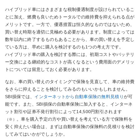
ハイブリッド車にはさまざまな税制優遇制度が設けられているこ
とに加え、燃費も良いためトータルでの維持費を抑えられる点が
メリットです。一方で、優遇措置は恒久的なものではないため、
買い替え時期を適切に見極める必要があります。制度によっては
数年以内に終了するものもあることから、車の買い替えを予定し
ている方は、早めに購入を検討するのも1つの考え方です。
ハイブリッド車の購入を検討する際には、初期コストやバッテリ
ー交換による継続的なコストが高くなるという費用面のデメリッ
トについては留意しておく必要があります。
なお、車の買い替えのタイミングで保険を見直して、車の維持費
をさらに抑えることを検討してみるのもいいかもしれません。
SBI損保では、
インターネットから自動車保険の無料見積り
が可
能です。また、SBI損保の自動車保険に加入すると、インターネ
ット割引や証券不発行割引によって14,500円割引されます
。車を購入予定の方や買い替えを考えている方で保険料を
（※）
安く抑えたい場合は、まずは自動車保険の保険料の見積りを検討
してみてはいかがでしょうか。