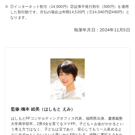
※
①インターネット割引（14,000円）②証券不発行割引（500円）を適用
した割引額です。月払の場合は年間14,520円（①14,040円②480円）と
なります。
執筆年月日：2024年11月5日
監修:橋本 絵美（はしもと えみ）
はしもとFPコンサルティングオフィス代表。福岡県出身。慶應義塾
大学商学部卒。2男4女を育てるママFP。子ども＝お金がかかるとい
う考え方ではなく、子どもは宝であり、安心してもう一人産めるよ
うにサポートしたいという思いからFPとなる。経験に裏打ちされた