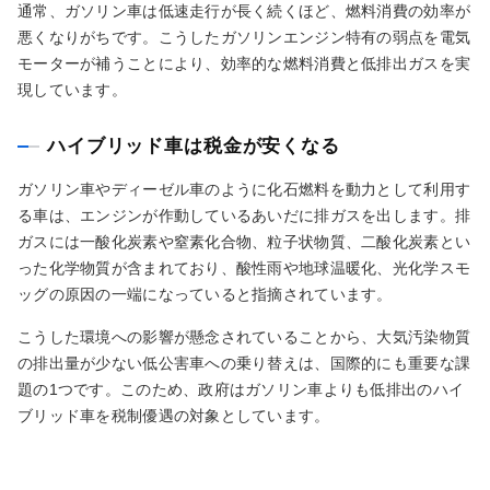
通常、ガソリン車は低速走行が長く続くほど、燃料消費の効率が
悪くなりがちです。こうしたガソリンエンジン特有の弱点を電気
モーターが補うことにより、効率的な燃料消費と低排出ガスを実
現しています。
ハイブリッド車は税金が安くなる
ガソリン車やディーゼル車のように化石燃料を動力として利用す
る車は、エンジンが作動しているあいだに排ガスを出します。排
ガスには一酸化炭素や窒素化合物、粒子状物質、二酸化炭素とい
った化学物質が含まれており、酸性雨や地球温暖化、光化学スモ
ッグの原因の一端になっていると指摘されています。
こうした環境への影響が懸念されていることから、大気汚染物質
の排出量が少ない低公害車への乗り替えは、国際的にも重要な課
題の1つです。このため、政府はガソリン車よりも低排出のハイ
ブリッド車を税制優遇の対象としています。