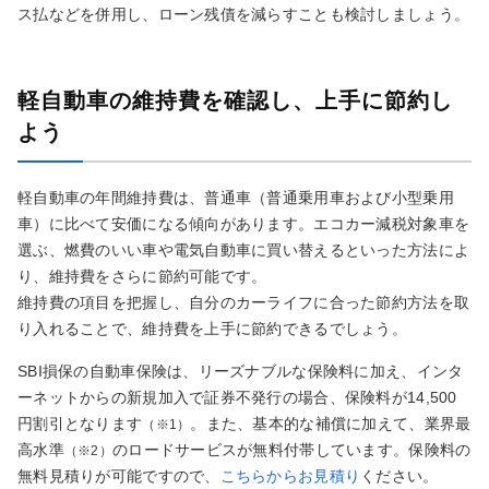
ス払などを併用し、ローン残債を減らすことも検討しましょう。
軽自動車の維持費を確認し、上手に節約し
よう
軽自動車の年間維持費は、普通車（普通乗用車および小型乗用
車）に比べて安価になる傾向があります。エコカー減税対象車を
選ぶ、燃費のいい車や電気自動車に買い替えるといった方法によ
り、維持費をさらに節約可能です。
維持費の項目を把握し、自分のカーライフに合った節約方法を取
り入れることで、維持費を上手に節約できるでしょう。
SBI損保の自動車保険は、リーズナブルな保険料に加え、インタ
ーネットからの新規加入で証券不発行の場合、保険料が14,500
円割引となります
。また、基本的な補償に加えて、業界最
（※1）
高水準
のロードサービスが無料付帯しています。保険料の
（※2）
無料見積りが可能ですので、
こちらからお見積り
ください。