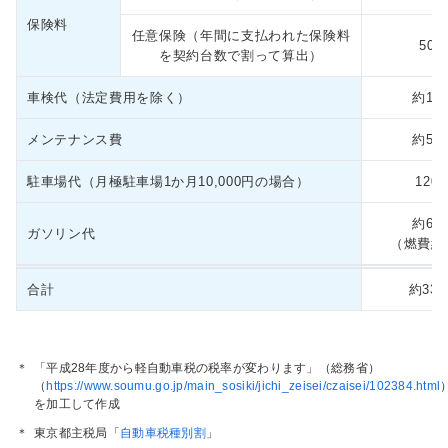
保険料
任意保険（年間に支払われた保険料
50,
を契約台数で割って算出）
車検代（法定費用を除く）
約16,
メンテナンス費
約50,
駐車場代（月極駐車場1か月10,000円の場合）
120,
約68,
ガソリン代
（燃費約2
合計
約330
＊
「平成28年度から軽自動車税の税率が変わります」（総務省）
（
https://www.soumu.go.jp/main_sosiki/jichi_zeisei/czaisei/102384.html
を加工して作成
＊
東京都主税局「
自動車税種別割
」