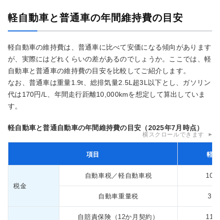
軽自動車と普通車の年間維持費の目安
軽自動車の維持費は、普通車に比べて安価になる傾向があります
が、実際にはどれくらいの差があるのでしょうか。ここでは、軽
自動車と普通車の維持費の目安を比較してご紹介します。
なお、普通車は重量1.9t、総排気量2.5L超3L以下とし、ガソリン
代は170円/L、年間走行距離10,000kmを想定して算出していま
す。
軽自動車と普通自動車の年間維持費の目安（2025年7月時点）
横スクロールできます
項目
軽自
自動車税／軽自動車税
10,
税金
自動車重量税
3,3
自賠責保険（12か月契約）
11,