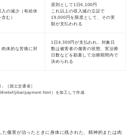
原則として1日6,100円
収入の減少（有給休
これ以上の収入減の立証で
を含む）
19,000円を限度として、その実
額が支払われる
1日4,300円が支払われ、対象日
・肉体的な苦痛に対
数は被害者の傷害の状態、実治療
日数などを勘案して治療期間内で
決められる
容」［国土交通省］
en/04relief/jibai/payment.html）を加工して作成
した傷害が治ったときに身体に残された、精神的または肉