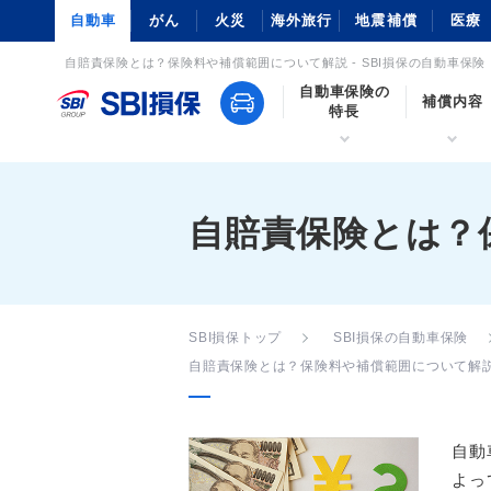
自動車
がん
火災
海外旅行
地震補償
医療
自賠責保険とは？保険料や補償範囲について解説 - SBI損保の自動車保険
自動車保険の
補償内容
特長
自賠責保険とは？
SBI損保トップ
SBI損保の自動車保険
自賠責保険とは？保険料や補償範囲について解
自動
よっ