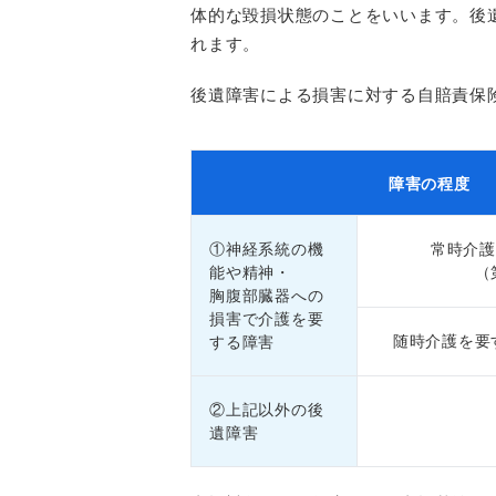
体的な毀損状態のことをいいます。後
れます。
後遺障害による損害に対する自賠責保
障害の程度
①神経系統の機
常時介護
能や精神・
（
胸腹部臓器への
損害で介護を要
随時介護を要
する障害
②上記以外の後
遺障害