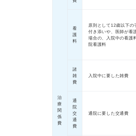
費
原則として12歳以下の
看
付き添いや、医師が看
護
場合の、入院中の看護
料
院看護料
諸
雑
入院中に要した雑費
費
治
通
療
院
関
交
通院に要した交通費
係
通
費
費