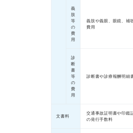
義
肢
等
義肢や義眼、眼鏡、補
の
費用
費
用
診
断
書
等
診断書や診療報酬明細
の
費
用
交通事故証明書や印鑑
文書料
の発行手数料