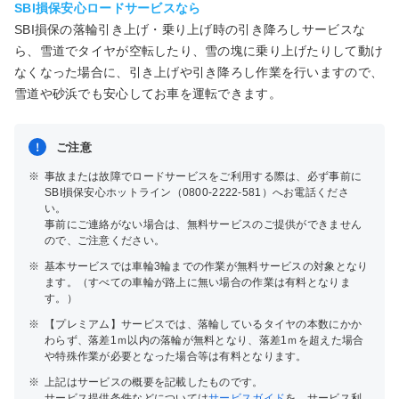
SBI損保安心ロードサービスなら
SBI損保の落輪引き上げ・乗り上げ時の引き降ろしサービスな
ら、雪道でタイヤが空転したり、雪の塊に乗り上げたりして動け
なくなった場合に、引き上げや引き降ろし作業を行いますので、
雪道や砂浜でも安心してお車を運転できます。
ご注意
※
事故または故障でロードサービスをご利用する際は、必ず事前に
SBI損保安心ホットライン（0800-2222-581）へお電話くださ
い。
事前にご連絡がない場合は、無料サービスのご提供ができません
ので、ご注意ください。
※
基本サービスでは車輪3輪までの作業が無料サービスの対象となり
ます。（すべての車輪が路上に無い場合の作業は有料となりま
す。）
※
【プレミアム】サービスでは、落輪しているタイヤの本数にかか
わらず、落差1ｍ以内の落輪が無料となり、落差1ｍを超えた場合
や特殊作業が必要となった場合等は有料となります。
※
上記はサービスの概要を記載したものです。
サービス提供条件などについては
サービスガイド
を、サービス利