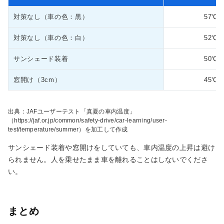
対策なし（車の色：黒）
57℃
対策なし（車の色：白）
52℃
サンシェード装着
50℃
窓開け（3cm）
45℃
出典：JAFユーザーテスト「真夏の車内温度」
（https://jaf.or.jp/common/safety-drive/car-learning/user-
test/temperature/summer）を加工して作成
サンシェード装着や窓開けをしていても、車内温度の上昇は避け
られません。人を乗せたまま車を離れることはしないでくださ
い。
まとめ