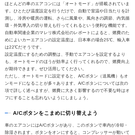
ほとんどの車のエアコンには「オートモード」が搭載されていま
す。ひとたび温度設定を行うだけで、自動で室温や日当たりを計
測し、冷房や暖房の運転、さらに風量や、風向きの調節、内気循
環・外気導入の切り替えも行ってくれるという便利な機能です。
自動車関連企業のマレリ株式会社のレポートによると、燃費のた
めによいカーエアコンの設定温度は、日本車の場合25℃、輸入車
は22℃だそうです。
設定温度にするための調整は、手動でエアコンを設定するより
も、オートモードのほうが効率よく行ってくれるので、燃費向上
が期待できます。ぜひ活用してください。
ただし、オートモードに設定すると、A/Cボタン（送風機）もオ
ンモードになることが多々あります。A/Cボタンについては次の
項で詳しく述べますが、燃費に大きく影響するので不要な時はオ
フにすることも忘れないようにしましょう。
A/Cボタンをこまめに切り替えよう
車のエアコンにはA/Cボタンがあり、このボタンで車内が冷却・
除湿されます。ボタンをオンにすると、コンプレッサーが動いて