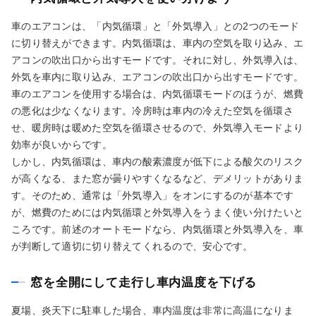
車のエアコンは、「内気循環」と「外気導入」との2つのモード
に切り替えができます。内気循環は、車内の空気を取り込み、エ
アコンの吹出口から出すモードです。それに対し、外気導入は、
外気を車内に取り込み、エアコンの吹出口から出すモードです。
車のエアコンを使用する場合は、内気循環モードのほうが、燃費
の悪化は少なくなります。冷房時は車内の冷えた空気を循環さ
せ、暖房時は暖めた空気を循環させるので、外気導入モードより
効率が良いからです。
しかし、内気循環は、車内の酸素濃度が低下による酸欠のリスク
が高くなる、また窓が曇りやすくなるなど、デメリットがありま
す。そのため、通常は「外気導入」をオンにするのが基本です
が、燃費のためには内気循環と外気導入をうまく使い分けたいと
ころです。前述のオートモードなら、内気循環と外気導入を、車
が判断して適切に切り替えてくれるので、安心です。
窓を全開にして走行し車内温度を下げる
夏場、炎天下に駐車した場合、車内温度は非常に高温になりま