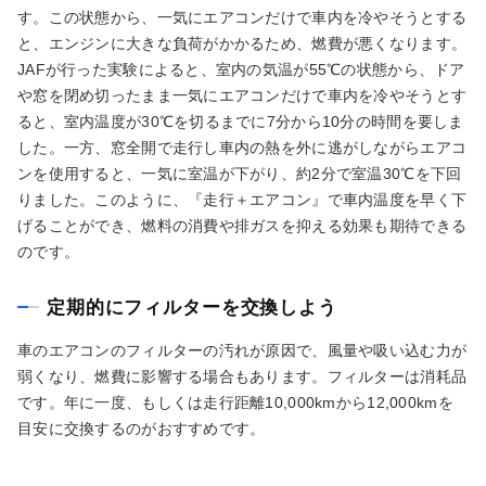
す。この状態から、一気にエアコンだけで車内を冷やそうとする
と、エンジンに大きな負荷がかかるため、燃費が悪くなります。
JAFが行った実験によると、室内の気温が55℃の状態から、ドア
や窓を閉め切ったまま一気にエアコンだけで車内を冷やそうとす
ると、室内温度が30℃を切るまでに7分から10分の時間を要しま
した。一方、窓全開で走行し車内の熱を外に逃がしながらエアコ
ンを使用すると、一気に室温が下がり、約2分で室温30℃を下回
りました。このように、『走行＋エアコン』で車内温度を早く下
げることができ、燃料の消費や排ガスを抑える効果も期待できる
のです。
定期的にフィルターを交換しよう
車のエアコンのフィルターの汚れが原因で、風量や吸い込む力が
弱くなり、燃費に影響する場合もあります。フィルターは消耗品
です。年に一度、もしくは走行距離10,000kmから12,000kmを
目安に交換するのがおすすめです。