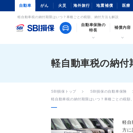
自動車
がん
火災
海外旅行
地震補償
医療
軽自動車税の納付期限はいつ？車種ごとの税額、納付方法も解説
自動車保険の
補償内容
特長
軽自動車税の納付
SBI損保トップ
SBI損保の自動車保険
軽自動車税の納付期限はいつ？車種ごとの税額
軽自
方に