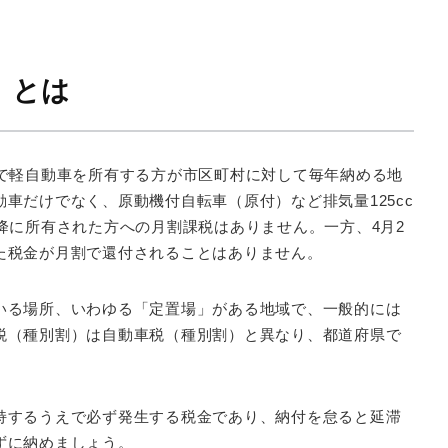
）とは
点で軽自動車を所有する方が市区町村に対して毎年納める地
車だけでなく、原動機付自転車（原付）など排気量125cc
降に所有された方への月割課税はありません。一方、4月2
た税金が月割で還付されることはありません。
いる場所、いわゆる「定置場」がある地域で、一般的には
税（種別割）は自動車税（種別割）と異なり、都道府県で
。
持するうえで必ず発生する税金であり、納付を怠ると延滞
ずに納めましょう。