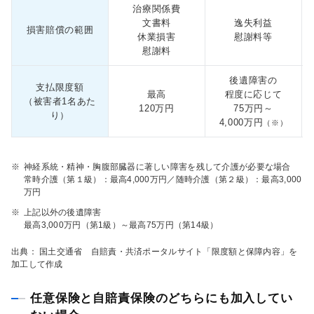
治療関係費
文書料
逸失利益
損害賠償の範囲
休業損害
慰謝料等
慰謝料
後遺障害の
支払限度額
最高
程度に応じて
（被害者1名あた
120万円
75万円～
り）
4,000万円
（※）
※
神経系統・精神・胸腹部臓器に著しい障害を残して介護が必要な場合
常時介護（第１級）：最高4,000万円／随時介護（第２級）：最高3,000
万円
※
上記以外の後遺障害
最高3,000万円（第1級）～最高75万円（第14級）
出典： 国土交通省 自賠責・共済ポータルサイト「限度額と保障内容」を
加工して作成
任意保険と自賠責保険のどちらにも加入してい