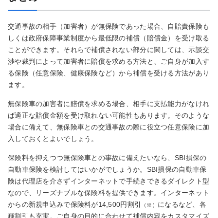
交通事故の相手（加害者）が無保険であった場合、自賠責保険も
しくは政府保障事業制度から最低限の補償（賠償金）を受け取る
ことができます。それらで補償されない部分に関しては、示談交
渉や裁判によって加害者に賠償を求める方法と、ご自身が加入す
る保険（任意保険、健康保険など）から補償を受ける方法があり
ます。
無保険車の加害者に賠償を求める場合、相手に支払能力がなけれ
ば適正な賠償金額を受け取れない可能性もあります。そのような
場合に備えて、無保険車との交通事故の際に役立つ任意保険に加
入しておくとよいでしょう。
保険料を抑えつつ無保険車との事故に備えたいなら、SBI損保の
自動車保険を検討してはいかがでしょうか。SBI損保の自動車保
険は代理店を介さずインターネットで手続きできるダイレクト型
なので、リーズナブルな保険料を提供できます。インターネット
からの新規申込みで保険料が14,500円割引
になるなど、各
（※）
種割引も充実。ご自身の目的に合わせて補償内容をカスタマイズ