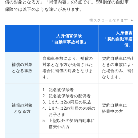
償の対象となる方」「補償内容」の3点です。SBI損保の自動車
保険では以下のような違いがあります。
横スクロールできます
人身傷害保
人身傷害保険
「契約自動車搭乗
「自動車事故補償」
償」
自動車事故により、補償の
契約自動車に搭乗
補償の対象
対象となる方が死傷された
ときの事故によっ
となる事故
場合に補償の対象となりま
た場合のみ、補償
す。
なります。
1.
記名被保険者
2.
記名被保険者の配偶者
3.
1または2の同居の親族
補償の対象
契約自動車に
4.
1または2の別居の未婚の
となる方
搭乗中の方
お子さま
5.
上記以外の契約自動車に
搭乗中の方