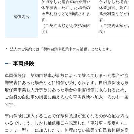
ケガをした場合の治療費や
ケガをした場合の
休業損害、死亡した場合の
休業損害、死亡し
逸失利益などが補償されま
逸失利益などが補
補償内容
す。
す。
（ご契約金額がお支払額限
（ご契約金額がお
度）
度）
＊
法人のご契約では「契約自動車搭乗中のみ補償」となります。
車両保険
車両保険は、契約自動車が事故によって壊れてしまった場合や盗
難被害にあった場合などに補償が受けられます。自賠責保険も政
府保障事業も人身事故にあった場合の損害賠償に限られるため、
ご自身の自動車の損害に備えるなら車両保険へ加入するのも一案
です。
車両保険に加入することで保険料負担が重くなるのが心配な方も
いるでしょう。しかし補償範囲を限定した「車対車＋限定A（エ
コノミー型）」に加入したり、無理のない範囲で自己負担額を高