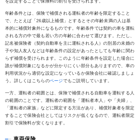
を設定することで保険料の割引を受けられます。
年齢条件とは、保険で補償される運転者の年齢を限定すること
で、たとえば「26歳以上補償」とするとその年齢未満の人は基
本的に補償対象外になるものです。年齢条件では契約の車を運転
される方の中で最も若い方の年齢に合わせて選びます。ただし、
記名被保険者（契約自動車を主に運転される人）の別居の未婚の
子や知人友人などは年齢条件の設定があったとしても年齢に関わ
らず補償を受けられます。このように年齢条件を設定した場合に
誰が補償対象になるかが分かりにくい部分もありますので、車の
利用状況から適切な設定になっているか保険会社に確認しましょ
う。詳しくはこちらの
ページ
でもご説明しています。
一方、運転者の範囲とは、保険で補償される自動車を運転する人
の範囲のことです。運転者の範囲を「運転者本人」や「夫婦」、
「運転者の家族」などに限定する方法があり、補償対象者を限定
することで保険会社としてはリスクが低くなるので、運転者限定
割引で保険料が安くなります。
車両保険