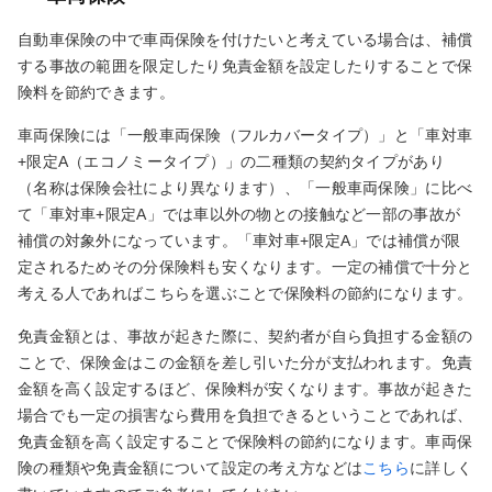
自動車保険の中で車両保険を付けたいと考えている場合は、補償
する事故の範囲を限定したり免責金額を設定したりすることで保
険料を節約できます。
車両保険には「一般車両保険（フルカバータイプ）」と「車対車
+限定A（エコノミータイプ）」の二種類の契約タイプがあり
（名称は保険会社により異なります）、「一般車両保険」に比べ
て「車対車+限定A」では車以外の物との接触など一部の事故が
補償の対象外になっています。「車対車+限定A」では補償が限
定されるためその分保険料も安くなります。一定の補償で十分と
考える人であればこちらを選ぶことで保険料の節約になります。
免責金額とは、事故が起きた際に、契約者が自ら負担する金額の
ことで、保険金はこの金額を差し引いた分が支払われます。免責
金額を高く設定するほど、保険料が安くなります。事故が起きた
場合でも一定の損害なら費用を負担できるということであれば、
免責金額を高く設定することで保険料の節約になります。車両保
険の種類や免責金額について設定の考え方などは
こちら
に詳しく