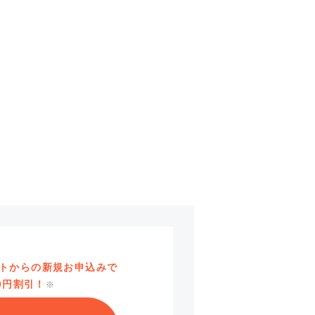
ットからの新規お申込みで
00円割引！
※