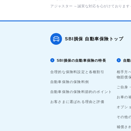
アジャスター ～誠実な対応を心がけております
SBI損保 自動車保険トップ
SBI損保の自動車保険の特長
自動
合理的な保険料設定と各種割引
相手方
物賠償
自動車保険の保険料例
ご自身
自動車保険の保険料節約のポイント
お車の
お客さまに選ばれる理由と評価
オプシ
その他
補償さ