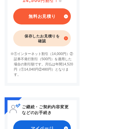
14,500
円割引！
※
無料お見積り
保存したお見積りを
確認
※
①インターネット割引（14,000円）②
証券不発行割引（500円）を適用した
場合の割引額です。月払は年間14,520
円（①14,040円②480円）となりま
す。
ご継続・ご契約内容変更
などのお手続き
マイページ