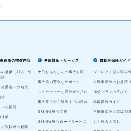
～
車保険の補償内容
事故対応・サービス
自動車保険ガイド
への補償（対人・対
土日もあんしんの事故対応
ダイレクト型自動車
保険）
事故後の万全なサポート
自動車保険のお見積
・搭乗者への補償
スピーディーな保険金支払い
補償プランの選び方
補償
事故発生から解決までの流れ
車両保険ガイド
ョンの補償
SBI損保安心工場
自動車保険の等級制
の補償
SBI損保安心ロードサービス
お手続きの流れ
れる運転者の範囲