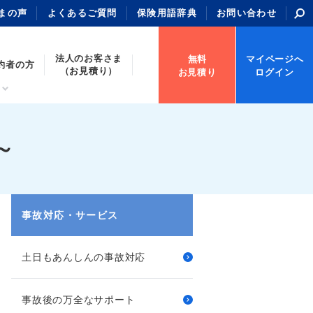
まの声
よくあるご質問
保険用語辞典
お問い合わせ
法人のお客さま
無料
マイページへ
約者の方
（お見積り）
お見積り
ログイン
～
事故対応・サービス
土日もあんしんの事故対応
事故後の万全なサポート