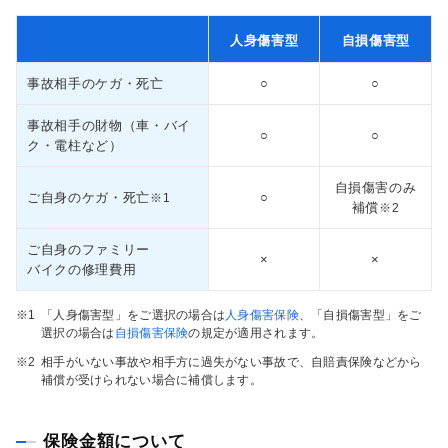
人身傷害型
自損傷害型
事故相手のケガ・死亡
○
○
事故相手の財物（車・バイ
○
○
ク・電柱など）
自損傷害のみ
ご自身のケガ・死亡
○
※1
補償
※2
ご自身のファミリー
×
×
バイクの修理費用
※1
「人身傷害型」をご選択の場合は
人身傷害保険
、「自損傷害型」をご
選択の場合は
自損傷害保険
の規定が適用されます。
※2
相手がいない事故や相手方に過失がない事故で、自賠責保険などから
補償が受けられない場合に補償します。
保険金額について