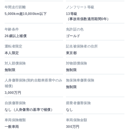
年間走行距離
ノンフリート等級
5,000km超10,000km以下
13等級
（事故有係数適用期間0年）
年齢条件
免許証の色
26歳以上補償
ゴールド
運転者限定
記名被保険者の住所
本人限定
東京都
対人賠償保険
対物賠償保険
無制限
無制限
人身傷害保険(契約自動車搭乗中のみ
無保険車傷害保険
補償)
無制限
3,000万円
自損傷害保険
搭乗者傷害保険
なし（人身傷害の基準で補償）
なし
車両保険種類
車両保険金額
一般車両
300万円