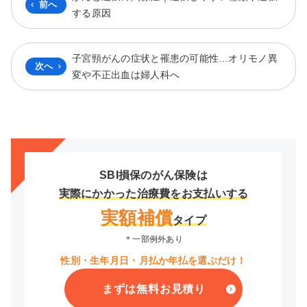
前へ
する原因
子宮頸がんの症状と罹患の可能性…オリモノ異
次へ
変や不正出血は婦人科へ
SBI損保のがん保険は
実際にかかった治療費をお支払いする
実額補償
タイプ
＊一部例外あり
性別・生年月日・月払か年払を選ぶだけ！
まずは無料お見積り