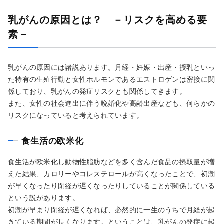
乳がんの原因とは？ －リスクを高める要
素－
乳がんの原因には諸説あります。月経・妊娠・出産・授乳といっ
た特有の生殖行動と女性ホルモンであるエストロゲンは密接に関
係しており、乳がんの発症リスクとも関係してきます。
また、女性の社会進出に伴う晩婚化や高齢出産なども、何らかの
リスクになっていると考えられています。
食生活の欧米化
食生活が欧米化し動物性脂肪などを多く含んだ食品の摂取量が増
えた結果、カロリーやコレステロールが高くなったことで、初潮
が早くなったり閉経が遅くなったりしていることが関係している
という説があります。
初潮が早まり閉経が遅くなれば、必然的に一生のうちで月経が起
きている期間が長くなります。ということは、乳がんの発症に起