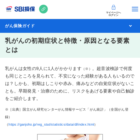
マイページへ
ログイン
がん保険ガイド
乳がんの初期症状と特徴・原因となる要素
とは
乳がんは女性の9人に1人がかかります
。超音波検診で何度
（※）
も同じところを見られて、不安になった経験がある人もいるので
は？しかも、初期はしこりや赤み、痛みなどの自覚症状がないこ
とも。早期発見・治療のために、リスクをあげる要素や自己触診
をご紹介します。
※［出典］国立がん研究センターがん情報サービス「がん統計」（全国がん登
録）
（
https://ganjoho.jp/reg_stat/statistics/data/dl/index.html
）