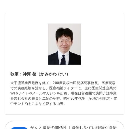
執筆：神河 啓（かみかわ けい）
大手流通業界勤務を経て、200床規模の民間病院事務長。医療現場
での実務経験を活かし、医療福祉ライターに。主に医療関連企業の
Webサイトやメールマガジンを起稿。現在は首都圏で訪問介護事業
を営む会社の役員と二足の草鞋。昭和30年代生・産地九州地方・雪
中テント泊をこよなく愛する山男。
がんと遺伝の関係性｜遺伝しやすい種類や遺伝