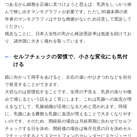
つあるがん細胞を正確に見つけようと思えば、乳房をしっかり挟
んで映し出すマンモグラフィが必要です。ただし30歳未満の若
年者のマンモグラフィは十分な根拠がないため注意して受診して
ください。
残念なことに、日本人女性の乳がん検診受診率は低迷を続けてお
り、諸外国に大きく後れを取っています。
セルフチェックの習慣で、小さな変化にも気付
ける
鏡に向かって両手をあげると、左右の違いやひきつれなどを自分
で発見することができます。
大切なのは習慣化することです。生理の予兆を、乳房の張りや痛
みで感じるという話をよく耳にします。これは乳腺への血流が増
えるなどして、乳腺組織が活発になるためと思われます。同様
に、乳腺にある嚢胞も乳腺に血流が増えることで大きくなりやす
いのです。そのため、閉経前の場合は月経周期に合わせてセルフ
チェックする日を決め、閉経後の場合は毎月任意の日を決めセル
フチェックするようスマートフォンのカレンダーにスケジューリ