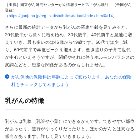
［出典］国立がん研究センターがん情報サービス「がん統計」（全国がん
登録）
（
https://ganjoho.jp/reg_stat/statistics/data/dl/index.html#a14
）
さらに最新の統計データから乳がんの罹患年齢を見てみると、
20代後半から徐々に増え始め、30代後半、40代前半と急速に増
えていき、最も多いのは45歳から49歳です。50代では少し減
り、60代前半で再度ピークを迎えます。働き盛りの子育て世代
が中心といえそうですが、閉経やそれに伴うホルモンバランスの
変調などと、密接な関係があるのかもしれません。
がん保険の保険料は年齢によって変わります。あなたの保険
料もチェックしてみましょう
乳がんの特徴
乳がんは乳腺（乳管や小葉）にできるがんです。できやすい部位
があったり、進行がゆっくりだったりと、ほかのがんとは異なる
傾向があります。詳しく見ていきましょう。