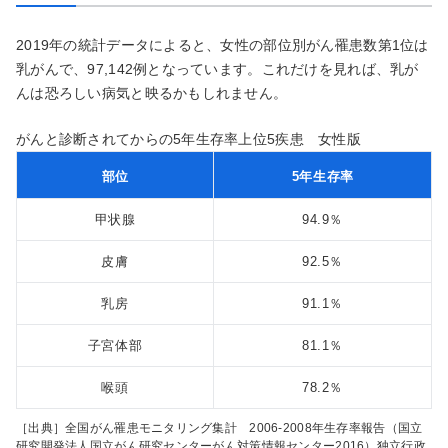
2019年の統計データによると、女性の部位別がん罹患数第1位は
乳がんで、97,142例となっています。これだけを見れば、乳が
んは恐ろしい病気と映るかもしれません。
がんと診断されてからの5年生存率上位5疾患 女性版
部位
5年生存率
甲状腺
94.9％
皮膚
92.5％
乳房
91.1％
子宮体部
81.1％
喉頭
78.2％
［出典］全国がん罹患モニタリング集計 2006-2008年生存率報告（国立
研究開発法人国立がん研究センターがん対策情報センター2016）独立行政