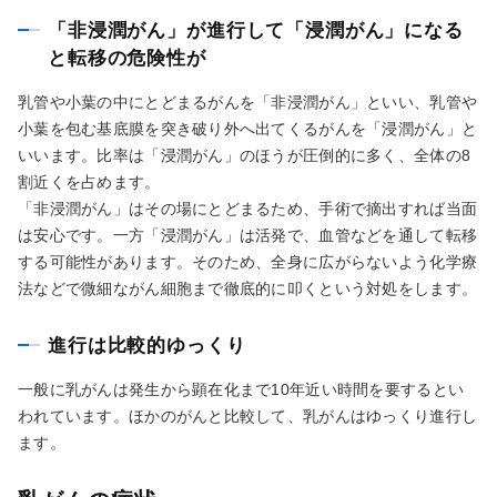
「非浸潤がん」が進行して「浸潤がん」になる
と転移の危険性が
乳管や小葉の中にとどまるがんを「非浸潤がん」といい、乳管や
小葉を包む基底膜を突き破り外へ出てくるがんを「浸潤がん」と
いいます。比率は「浸潤がん」のほうが圧倒的に多く、全体の8
割近くを占めます。
「非浸潤がん」はその場にとどまるため、手術で摘出すれば当面
は安心です。一方「浸潤がん」は活発で、血管などを通して転移
する可能性があります。そのため、全身に広がらないよう化学療
法などで微細ながん細胞まで徹底的に叩くという対処をします。
進行は比較的ゆっくり
一般に乳がんは発生から顕在化まで10年近い時間を要するとい
われています。ほかのがんと比較して、乳がんはゆっくり進行し
ます。