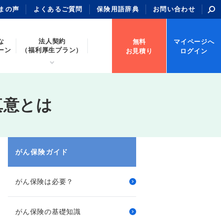
まの声
よくあるご質問
保険用語辞典
お問い合わせ
な
法人契約
無料
マイページへ
ーン
（福利厚生プラン）
お見積り
ログイン
真意とは
がん保険ガイド
がん保険は必要？
がん保険の基礎知識