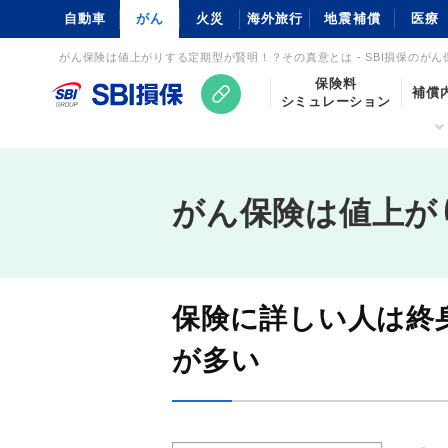
自動車
がん
火災
海外旅行
地震補償
医療
がん保険は値上がりする定期型が賢明！？その真意とは - SBI損保のがん
保険料
補償
シミュレーション
がん保険は値上が
保険に詳しい人は終
が多い