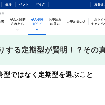
生命
ペット
バイク
お客さ
保険
がんと診断
がん保険
お申込み
おトク
内容
ご契約者の方
されたら
ガイド
の前に
キャンペ
りする定期型が賢明！？その
身型ではなく定期型を選ぶこと