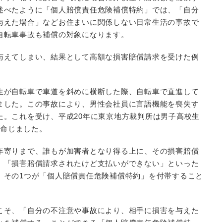
述べたように「個人賠償責任危険補償特約」では、「自分
与えた場合」などお住まいに関係しない日常生活の事故で
自転車事故も補償の対象になります。
与えてしまい、結果として高額な損害賠償請求を受けた例
生が自転車で車道を斜めに横断した際、自転車で直進して
ました。この事故により、男性会社員に言語機能を喪失す
た。これを受け、平成20年に東京地方裁判所は男子高校生
を命じました。
年寄りまで、誰もが加害者となり得る上に、その損害賠償
、「損害賠償請求されたけど支払いができない」といった
。その1つが「個人賠償責任危険補償特約」を付帯すること
こそ、「自分の不注意や事故により、相手に損害を与えた