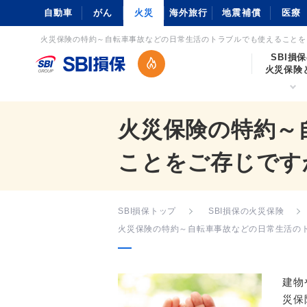
自動車
がん
火災
海外旅行
地震補償
医療
火災保険の特約～自転車事故などの日常生活のトラブルでも使えることをご存
SBI損
火災保険
火災保険の特約～
ことをご存じです
SBI損保トップ
SBI損保の火災保険
火災保険の特約～自転車事故などの日常生活の
建物
災保