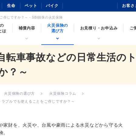
生命
ペット
バイク
お客さ
じですか？～ - SBI損保の火災保険
保の
火災保険の
補償内容
お見積り・お申込み
ご
とは
選び方
自転車事故などの日常生活の
か？～
火災保険の選び方
火災保険コラム
トラブルでも使えることをご存じですか？～
や家財を、火災や、台風や豪雨による水災などから守る火
険。