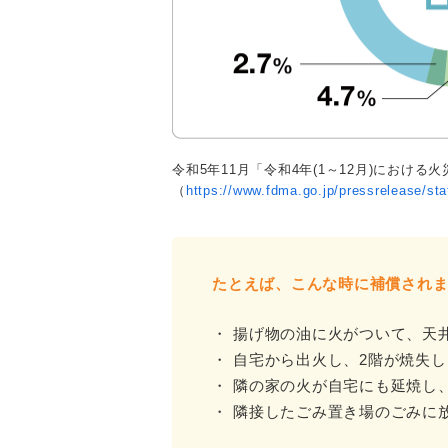
令和5年11月「令和4年(1～12月)におけ
（
https://www.fdma.go.jp/pressrelease/stat
たとえば、こんな時に補償され
・
揚げ物の油に火がついて、天
・
自宅から出火し、2階が焼失し
・
隣の家の火が自宅にも延焼し
・
隣接したごみ置き場のごみに