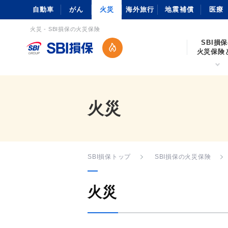
自動車
がん
火災
海外旅行
地震補償
医療
火災 - SBI損保の火災保険
SBI損
火災保険
火災
SBI損保トップ
SBI損保の火災保険
火災