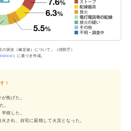
る火災の状況（確定値）について」（消防庁）
istics/
）に基づき作成。
ます！
井が焦げた。
た。
、半焼した。
放火され、自宅に延焼して火災となった。