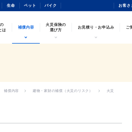
生命
ペット
バイク
お客さ
保の
火災保険の
補償内容
お見積り・お申込み
ご
とは
選び方
補償内容
建物・家財の補償（火災のリスク）
火災