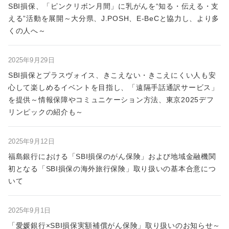
SBI損保、「ピンクリボン月間」に乳がんを“知る・伝える・支
える”活動を展開～大分県、J.POSH、E-BeCと協力し、より多
くの人へ～
2025年9月29日
SBI損保とプラスヴォイス、きこえない・きこえにくい人も安
心して楽しめるイベントを目指し、「遠隔手話通訳サービス」
を提供～情報保障やコミュニケーション方法、東京2025デフ
リンピックの紹介も～
2025年9月12日
福島銀行における「SBI損保のがん保険」および地域金融機関
初となる「SBI損保の海外旅行保険」取り扱いの基本合意につ
いて
2025年9月1日
「愛媛銀行×SBI損保実額補償がん保険」取り扱いのお知らせ～