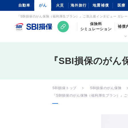
自動車
がん
火災
海外旅行
地震補償
医療
『SBI損保のがん保険（福利厚生プラン）』ご加入後インタビュー ガレージ
保険料
補償
シミュレーション
『SBI損保のが
SBI損保トップ
SBI損保のがん保険
『SBI損保のがん保険（福利厚生プラン）』