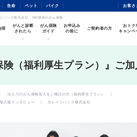
生命
ペット
バイク
お客さ
バンク株式会社 - SBI損保のがん保険
がんと診断
がん保険
お申込み
おトク
内容
ご契約者の方
されたら
ガイド
の前に
キャンペ
ん保険（福利厚生プラン）』ご
法人でのがん保険加入をご検討の方（福利厚生プラン）
ご加入後インタビュー
ガレージバンク株式会社