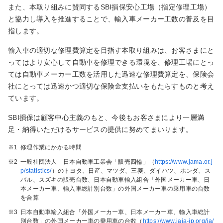
また、本取り組みに賛同するSBI損保安心工場（指定修理工場）
と協力し導入を推進することで、輸入車メーカー工数の普及を目
指します。
輸入車の適切な修理費算定を目指す本取り組みは、お客さまにと
ってはより安心して自動車を修理できる環境を、修理工場にとっ
ては自動車メーカー工数を活用した迅速な修理費算定を、保険会
社にとっては迅速かつ適切な保険金支払いをもたらすものと考え
ています。
SBI損保は顧客中心主義のもと、今後もお客さまにより一層満
足・納得いただけるサービスの提供に努めてまいります。
※1
修理作業にかかる時間
※2
一般社団法人 日本自動車工業会「販売四輪」（
https://www.jama.or.j
p/statistics/
）のトヨタ、日産、マツダ、三菱、ダイハツ、ホンダ、ス
バル、スズキの販売台数、日本自動車輸入組合「外国メーカー車、日
本メーカー車、輸入車総計別台数」の外国メーカー車の乗用車の台数
を合算
※3
日本自動車輸入組合「外国メーカー車、日本メーカー車、輸入車総計
別台数」の外国メーカー車の乗用車の台数（
https://www.jaia-jp.org/ja/