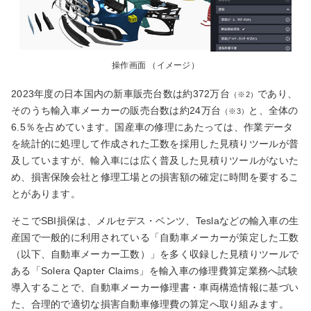
操作画面 （イメージ）
2023年度の日本国内の新車販売台数は約372万台
であり、
（※2）
そのうち輸入車メーカーの販売台数は約24万台
と、全体の
（※3）
6.5％を占めています。国産車の修理にあたっては、作業データ
を統計的に処理して作成された工数を採用した見積りツールが普
及していますが、輸入車には広く普及した見積りツールがないた
め、損害保険会社と修理工場との損害額の確定に時間を要するこ
とがあります。
そこでSBI損保は、メルセデス・ベンツ、Teslaなどの輸入車の生
産国で一般的に利用されている「自動車メーカーが策定した工数
（以下、自動車メーカー工数）」を多く収録した見積りツールで
ある「Solera Qapter Claims」を輸入車の修理費算定業務へ試験
導入することで、自動車メーカー修理書・車両構造情報に基づい
た、合理的で適切な損害自動車修理費の算定へ取り組みます。