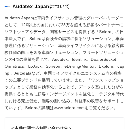
Audatex Japanについて
Audatex Japanは車両ライフサイクル管理のグローバルリーダー
として、120以上の国において28万を超える顧客やパートナーに
ソフトウェアやデータ、関連サービスを提供する「Solera」の日
本法人です。Soleraは保険金の請求に係るソリューション、車両
修理に係るソリューション、車両ライフサイクルにおける顧客体
験価値の向上を図る車両ソリューション、フリートソリューショ
ンの4つの事業を通じて、Audatex、Identifix、DealerSocket、
Omnitracs、LoJack、Spireon、eDriving/Mentor、Explore、cap
hpi、Autodataなど、車両ライフサイクルエコシステム内の数多
くの主要ブランドを展開しています。また、「ワンストップショ
ップ」として業務を効率化することで、データを基にした分析を
提供するとともに顧客エンゲージメントを強化し、デジタル時代
における売上促進、顧客の囲い込み、利益率の改善をサポートし
ています。Soleraの詳細はwww.solera.comをご覧ください。
＜本件に関するお問い合わせ先＞