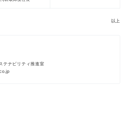
以上
＞
サステナビリティ推進室
co.jp