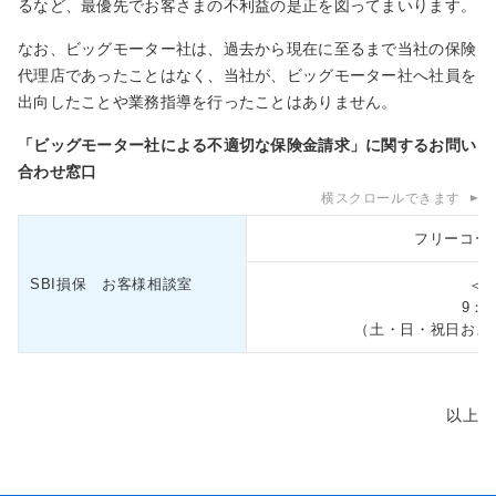
るなど、最優先でお客さまの不利益の是正を図ってまいります。
なお、ビッグモーター社は、過去から現在に至るまで当社の保険
代理店であったことはなく、当社が、ビッグモーター社へ社員を
出向したことや業務指導を行ったことはありません。
「ビッグモーター社による不適切な保険金請求」に関するお問い
合わせ窓口
横スクロールできます
フリーコール 0
SBI損保 お客様相談室
＜
9：0
（土・日・祝日および1
以上