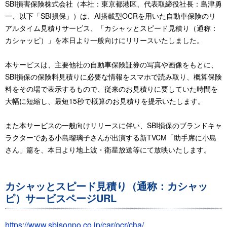
SBI損害保険株式会社（本社：東京都港区、代表取締役社長：島津勇
一、以下「SBI損保」）は、AI搭載型OCRを用いた自動車保険のリ
アルタイム見積りサービス、「カシャッとスピード見積り（通称：
カシャッピ）」を本日より一般向けにリリースいたしました。
本サービスは、主要他社の自動車保険証券の写真や画像をもとに、
SBI損保の保険料見積りに必要な情報をスマホで読み取り、概算保険
料をその場で表示するもので、従来のお見積りに要していた時間を
大幅に短縮し、最短15秒で概算のお見積りを提示いたします。
また本サービスの一般向けリリースに伴い、SBI損保のブランドキャ
ラクターである小島瑠璃子さんが出演する新TVCM「助手席に小島
さん」篇を、本日より地上波・衛星放送等にて放映いたします。
カシャッとスピード見積り（通称：カシャッ
ピ）サービスページURL
https://www.sbisonpo.co.jp/car/ocr/cha/