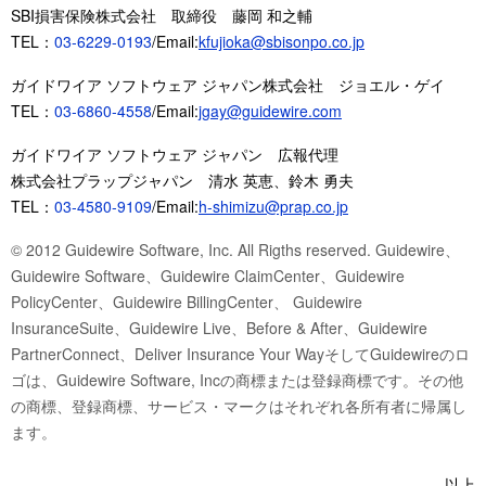
SBI損害保険株式会社 取締役 藤岡 和之輔
TEL：
03-6229-0193
/Email:
kfujioka@sbisonpo.co.jp
ガイドワイア ソフトウェア ジャパン株式会社 ジョエル・ゲイ
TEL：
03-6860-4558
/Email:
jgay@guidewire.com
ガイドワイア ソフトウェア ジャパン 広報代理
株式会社プラップジャパン 清水 英恵、鈴木 勇夫
TEL：
03-4580-9109
/Email:
h-shimizu@prap.co.jp
© 2012 Guidewire Software, Inc. All Rigths reserved. Guidewire、
Guidewire Software、Guidewire ClaimCenter、Guidewire
PolicyCenter、Guidewire BillingCenter、 Guidewire
InsuranceSuite、Guidewire Live、Before & After、Guidewire
PartnerConnect、Deliver Insurance Your WayそしてGuidewireのロ
ゴは、Guidewire Software, Incの商標または登録商標です。その他
の商標、登録商標、サービス・マークはそれぞれ各所有者に帰属し
ます。
以上