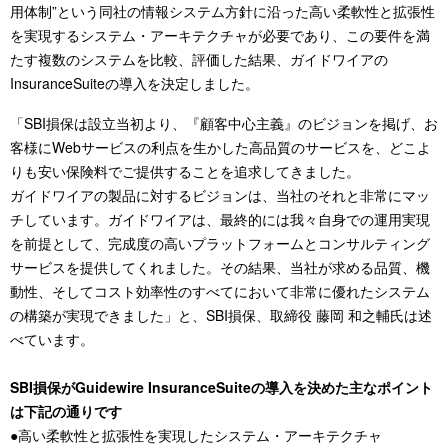
用体制”という同社の情報システム方針に沿った高い柔軟性と拡張性
を実現するシステム・アーキテクチャが必要であり、この要件を満
たす複数のシステムを比較、評価した結果、ガイドワイアの
InsuranceSuiteの導入を決定しました。
「SBI損保は設立当初より、『顧客中心主義』のビジョンを掲げ、お
客様にWebサービスの利点を生かした高品質のサービスを、どこよ
りも安い保険料でご提供することを追求してきました。
ガイドワイアの製品に対するビジョンは、当社のそれと非常にマッ
チしています。ガイドワイアは、最終的には我々自身での運用実現
を前提として、完成度の高いプラットフォームとコンサルティング
サービスを提供してくれました。その結果、当社が求める品質、機
動性、そしてコスト効率性のすべてにおいて非常に優れたシステム
の構築が実現できました」と、SBI損保、取締役 藤岡 和之輔氏は述
べています。
SBI損保がGuidewire InsuranceSuiteの導入を決めた主なポイント
は下記の通りです
●高い柔軟性と拡張性を実現したシステム・アーキテクチャ