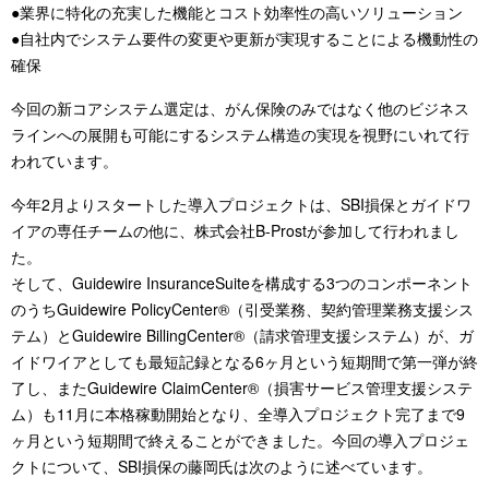
●業界に特化の充実した機能とコスト効率性の高いソリューション
●自社内でシステム要件の変更や更新が実現することによる機動性の
確保
今回の新コアシステム選定は、がん保険のみではなく他のビジネス
ラインへの展開も可能にするシステム構造の実現を視野にいれて行
われています。
今年2月よりスタートした導入プロジェクトは、SBI損保とガイドワ
イアの専任チームの他に、株式会社B-Prostが参加して行われまし
た。
そして、Guidewire InsuranceSuiteを構成する3つのコンポーネント
のうちGuidewire PolicyCenter®（引受業務、契約管理業務支援シス
テム）とGuidewire BillingCenter®（請求管理支援システム）が、ガ
イドワイアとしても最短記録となる6ヶ月という短期間で第一弾が終
了し、またGuidewire ClaimCenter®（損害サービス管理支援システ
ム）も11月に本格稼動開始となり、全導入プロジェクト完了まで9
ヶ月という短期間で終えることができました。今回の導入プロジェ
クトについて、SBI損保の藤岡氏は次のように述べています。