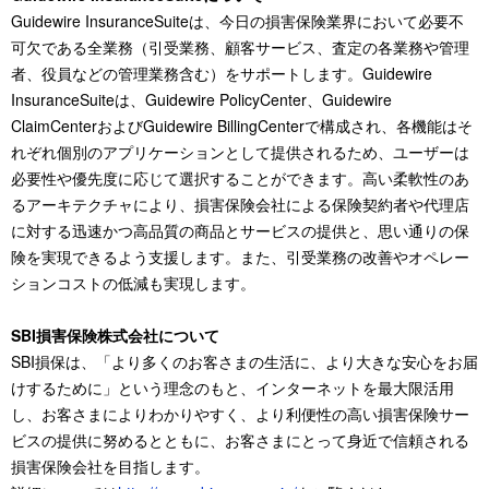
Guidewire InsuranceSuiteは、今日の損害保険業界において必要不
可欠である全業務（引受業務、顧客サービス、査定の各業務や管理
者、役員などの管理業務含む）をサポートします。Guidewire
InsuranceSuiteは、Guidewire PolicyCenter、Guidewire
ClaimCenterおよびGuidewire BillingCenterで構成され、各機能はそ
れぞれ個別のアプリケーションとして提供されるため、ユーザーは
必要性や優先度に応じて選択することができます。高い柔軟性のあ
るアーキテクチャにより、損害保険会社による保険契約者や代理店
に対する迅速かつ高品質の商品とサービスの提供と、思い通りの保
険を実現できるよう支援します。また、引受業務の改善やオペレー
ションコストの低減も実現します。
SBI損害保険株式会社について
SBI損保は、「より多くのお客さまの生活に、より大きな安心をお届
けするために」という理念のもと、インターネットを最大限活用
し、お客さまによりわかりやすく、より利便性の高い損害保険サー
ビスの提供に努めるとともに、お客さまにとって身近で信頼される
損害保険会社を目指します。