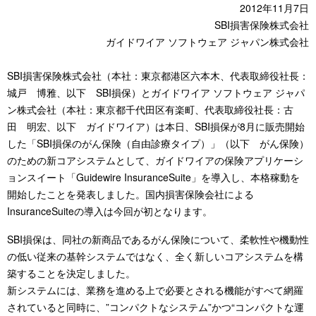
2012年11月7日
SBI損害保険株式会社
ガイドワイア ソフトウェア ジャパン株式会社
SBI損害保険株式会社（本社：東京都港区六本木、代表取締役社長：
城戸 博雅、以下 SBI損保）とガイドワイア ソフトウェア ジャパ
ン株式会社（本社：東京都千代田区有楽町、代表取締役社長：古
田 明宏、以下 ガイドワイア）は本日、SBI損保が8月に販売開始
した「SBI損保のがん保険（自由診療タイプ）」（以下 がん保険）
のための新コアシステムとして、ガイドワイアの保険アプリケーシ
ョンスイート「Guidewire InsuranceSuite」を導入し、本格稼動を
開始したことを発表しました。国内損害保険会社による
InsuranceSuiteの導入は今回が初となります。
SBI損保は、同社の新商品であるがん保険について、柔軟性や機動性
の低い従来の基幹システムではなく、全く新しいコアシステムを構
築することを決定しました。
新システムには、業務を進める上で必要とされる機能がすべて網羅
されていると同時に、”コンパクトなシステム”かつ“コンパクトな運