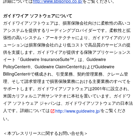
詳細については
http://www.sbisonpo.co.jp/
をご覧ください。
ガイドワイア ソフトウェアについて
ガイドワイアソフトウェアは、損害保険会社向けに柔軟性の高いコ
アシステムを提供するリーディングプロバイダーです。柔軟性と拡
張性の高いシステム・アーキテクチャにより、ガイドワイアのソリ
ューションは損害保険会社のより低コストで高品質のサービスの提
供を支援します。ガイドワイアが提供する保険アプリケーションス
イート「Guidewire InsuranceSuite™」は、Guidewire
PolicyCenter®、Guidewire ClaimCenter®およびGuidewire
BillingCenter®で構成され、引受業務、契約管理業務、クレーム管
理、そして請求管理まで損害保険業務における主要業務のすべてを
サポートします。ガイドワイアソフトウェアは2001年に設立され、
米国カリフォルニア州サンマテオに本社を置いています。ガイドワ
イア ソフトウェア ジャパンは、ガイドワイアソフトウェアの日本法
人です。詳細については
をご覧くださ
http://www.guidewire.jp/
い。
＜本プレスリリースに関するお問い合せ先＞