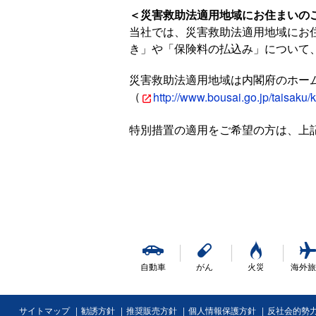
＜災害救助法適用地域にお住まいの
当社では、災害救助法適用地域にお
き」や「保険料の払込み」について
災害救助法適用地域は内閣府のホー
（
http://www.bousai.go.jp/taisaku/
特別措置の適用をご希望の方は、上記
自動車
がん
火災
海外旅
サイトマップ
勧誘方針
推奨販売方針
個人情報保護方針
反社会的勢