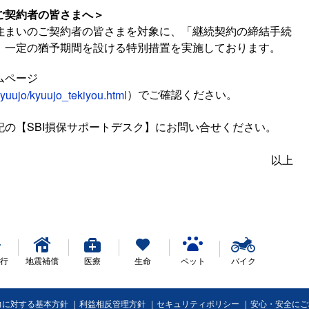
ご契約者の皆さまへ＞
住まいのご契約者の皆さまを対象に、「継続契約の締結手続
、一定の猶予期間を設ける特別措置を実施しております。
ムページ
）でご確認ください。
kyuujo/kyuujo_tekiyou.html
の【SBI損保サポートデスク】にお問い合せください。
以上
行
地震補償
医療
生命
ペット
バイク
力に対する基本方針
利益相反管理方針
セキュリティポリシー
安心・安全にご