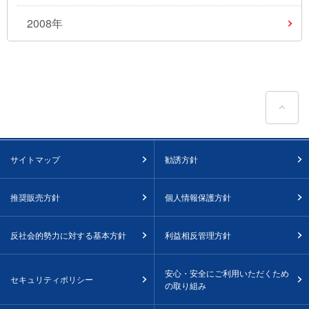
2008年
ペ
サイトマップ
勧誘方針
推奨販売方針
個人情報保護方針
反社会的勢力に対する基本方針
利益相反管理方針
安心・安全にご利用いただくため
セキュリティポリシー
の取り組み