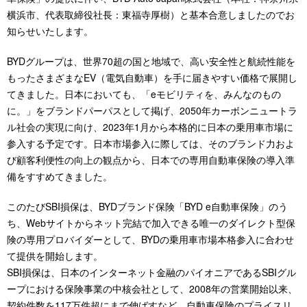
横浜市、代表取締役社長：東福寺厚樹）と基本合意しましたのでお
知らせいたします。
BYDグループは、世界70超の国と地域で、高い安全性と航続性能を
もったさまざまなEV（電気自動車）を手に届きやすい価格で展開し
てきました。日本においても、「eモビリティを、みんなのもの
に。」をブランドパーパスとして掲げ、2050年カーボンニュートラ
ル社会の実現に向け、2023年1月から本格的に日本の乗用車市場に
参入する予定です。日本市場参入に際しては、そのブランド力およ
び顧客利便性の向上の観点から、日本での専用自動車保険の導入準
備をすすめてきました。
このたびSBI損保は、BYDブランド保険「BYD e自動車保険」のう
ち、Webサイトからネット完結で加入できる唯一のダイレクト型保
険の専用プロバイダーとして、BYDの乗用車市場本格参入に合わせ
て提供を開始します。
SBI損保は、日本のインターネット金融のパイオニアであるSBIグル
ープにおける保険事業の中核会社として、2008年の営業開始以来、
契約件数を117万件超にまで伸ばすなど、自動車保険のプライスリ