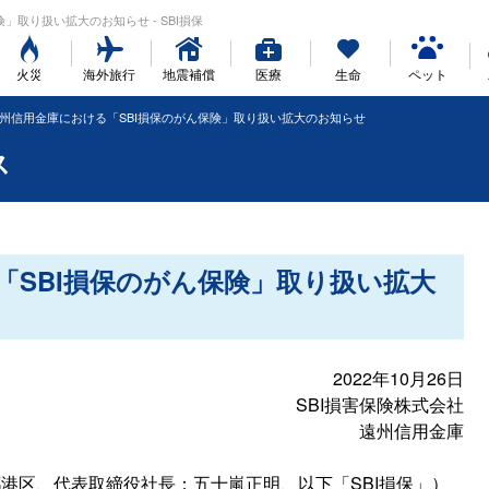
保険」取り扱い拡大のお知らせ - SBI損保
火災
海外旅行
地震補償
医療
生命
ペット
州信用金庫における「SBI損保のがん保険」取り扱い拡大のお知らせ
ス
「SBI損保のがん保険」取り扱い拡大
2022年10月26日
SBI損害保険株式会社
遠州信用金庫
都港区、代表取締役社長：五十嵐正明、以下「SBI損保」）