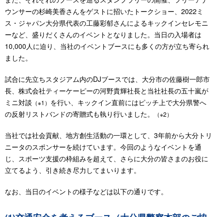
ウンサーの杉崎美香さんをゲストに招いたトークショー、2022ミ
ス・ジャパン大分県代表の工藤彩郁さんによるキックインセレモニ
ーなど、盛りだくさんのイベントとなりました。当日の入場者は
10,000人に迫り、当社のイベントブースにも多くの方が立ち寄られ
ました。
試合に先立ちスタジアム内のDJブースでは、大分市の佐藤樹一郎市
長、株式会社ティーケーピーの河野貴輝社長と当社社長の五十嵐が
ミニ対談
を行い、キックイン直前にはピッチ上で大分県警へ
（※1）
の反射リストバンドの寄贈式も執り行いました。
（※2）
当社では社会貢献、地方創生活動の一環として、3年前から大分トリ
ニータのスポンサーを続けています。今回のようなイベントを通
じ、スポーツ支援の枠組みを超えて、さらに大分の皆さまのお役に
立てるよう、引き続き尽力してまいります。
なお、当日のイベントの様子などは以下の通りです。