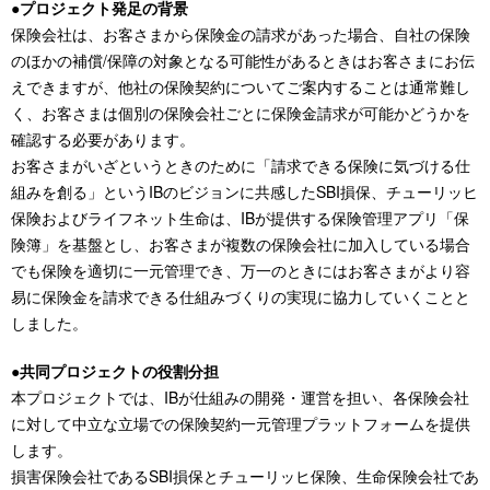
●プロジェクト発足の背景
保険会社は、お客さまから保険金の請求があった場合、自社の保険
のほかの補償/保障の対象となる可能性があるときはお客さまにお伝
えできますが、他社の保険契約についてご案内することは通常難し
く、お客さまは個別の保険会社ごとに保険金請求が可能かどうかを
確認する必要があります。
お客さまがいざというときのために「請求できる保険に気づける仕
組みを創る」というIBのビジョンに共感したSBI損保、チューリッヒ
保険およびライフネット生命は、IBが提供する保険管理アプリ「保
険簿」を基盤とし、お客さまが複数の保険会社に加入している場合
でも保険を適切に一元管理でき、万一のときにはお客さまがより容
易に保険金を請求できる仕組みづくりの実現に協力していくことと
しました。
●共同プロジェクトの役割分担
本プロジェクトでは、IBが仕組みの開発・運営を担い、各保険会社
に対して中立な立場での保険契約一元管理プラットフォームを提供
します。
損害保険会社であるSBI損保とチューリッヒ保険、生命保険会社であ