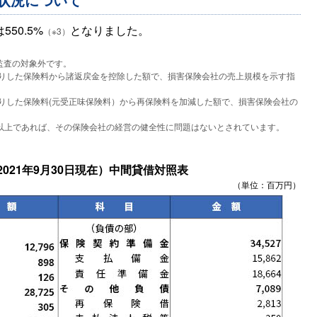
50.5%
となりました。
（※3）
監査の対象外です。
りした保険料から諸返戻金を控除した額で、損害保険会社の売上規模を示す指
りした保険料(元受正味保険料）から再保険料を加減した額で、損害保険会社の
％以上であれば、その保険会社の経営の健全性に問題はないとされています。
（2021年9月30日現在）中間貸借対照表
（単位：百万円）