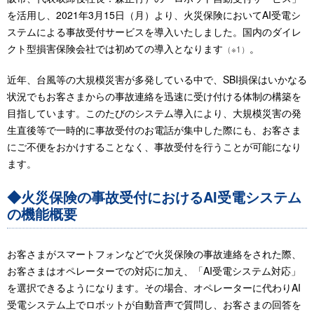
を活用し、2021年3月15日（月）より、火災保険においてAI受電シ
ステムによる事故受付サービスを導入いたしました。国内のダイレ
クト型損害保険会社では初めての導入となります
。
（※1）
近年、台風等の大規模災害が多発している中で、SBI損保はいかなる
状況でもお客さまからの事故連絡を迅速に受け付ける体制の構築を
目指しています。このたびのシステム導入により、大規模災害の発
生直後等で一時的に事故受付のお電話が集中した際にも、お客さま
にご不便をおかけすることなく、事故受付を行うことが可能になり
ます。
◆火災保険の事故受付におけるAI受電システム
の機能概要
お客さまがスマートフォンなどで火災保険の事故連絡をされた際、
お客さまはオペレーターでの対応に加え、「AI受電システム対応」
を選択できるようになります。その場合、オペレーターに代わりAI
受電システム上でロボットが自動音声で質問し、お客さまの回答を