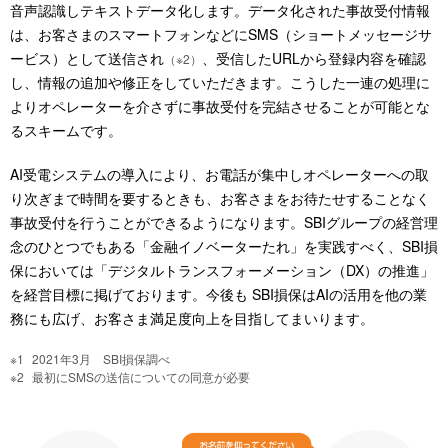
音声認識しテキストデータ化します。データ化された事故受付情報
は、お客さまのスマートフォンなどにSMS（ショートメッセージサ
ービス）として送信され
、受信したURLから登録内容を確認
（※2）
し、情報の追加や修正をしていただきます。こうした一連の処理に
よりオペレーターを介さずに事故受付を完結させることが可能とな
るスキームです。
AI受電システムの導入により、お電話が集中しオペレーターへの取
り次ぎまで時間を要するときも、お客さまをお待たせすることなく
事故受付を行うことができるようになります。SBIグループの経営理
念のひとつでもある「金融イノベーターたれ」を実践すべく、SBI損
保においては「デジタルトランスフォーメーション（DX）の推進」
を経営目標に掲げております。今後も SBI損保はAIの活用を他の業
務にも広げ、お客さま満足度向上を目指してまいります。
2021年3月 SBI損保調べ
最初にSMSの送信についての同意が必要