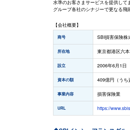
水準のお客さまサービスを提供してま
グループ各社のシナジーで更なる飛
【会社概要】
SBI損害保険株
商号
東京都港区六本木
所在地
2006年6月1日
設立
409億円（うち
資本の額
損害保険業
事業内容
https://www.sbi
URL