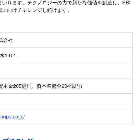
いります。テクノロジーの力で新たな価値を創造し、SBI
躍に向けチャレンジし続けます。
式会社
1-6-1
資本金205億円、資本準備金204億円）
sonpo.co.jp/