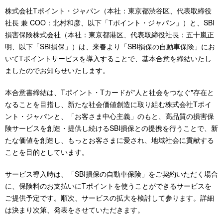
株式会社Tポイント・ジャパン（本社：東京都渋谷区、代表取締役
社長 兼 COO：北村和彦、以下「Tポイント・ジャパン」）と、SBI
損害保険株式会社（本社：東京都港区、代表取締役社長：五十嵐正
明、以下「SBI損保」）は、来春より「SBI損保の自動車保険」にお
いてTポイントサービスを導入することで、基本合意を締結いたし
ましたのでお知らせいたします。
本合意書締結は、Tポイント・Tカードが"人と社会をつなぐ"存在と
なることを目指し、新たな社会価値創造に取り組む株式会社Tポイ
ント・ジャパンと、「お客さま中心主義」のもと、高品質の損害保
険サービスを創造・提供し続けるSBI損保との提携を行うことで、新
たな価値を創造し、もっとお客さまに愛され、地域社会に貢献する
ことを目的としています。
サービス導入時は、「SBI損保の自動車保険」をご契約いただく場合
に、保険料のお支払いにTポイントを使うことができるサービスを
ご提供予定です。順次、サービスの拡大を検討して参ります。詳細
は決まり次第、発表をさせていただきます。