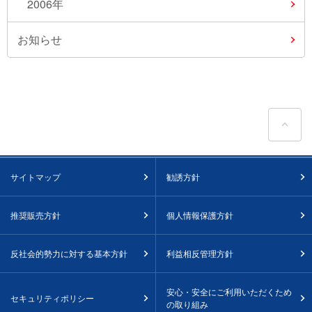
2006年
お知らせ
ペ
サイトマップ
勧誘方針
推奨販売方針
個人情報保護方針
反社会的勢力に対する基本方針
利益相反管理方針
安心・安全にご利用いただくため
セキュリティポリシー
の取り組み