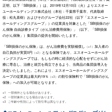
正明、以下「SBI損保」）は、2019年12月10日（火）よりエスオー
ユーホールディングス株式会社（本社：千葉県千葉市、代表取締
役：松丸喜樹）およびそのグループ会社22社（以下「エスオーユー
ホールディングスグループ」）の従業員を対象とした「SBI損保のが
ん保険 自由診療タイプ（がん治療費用保険）」（以下、「SBI損保
のがん保険」）集団扱の提供を開始いたします。
「SBI損保のがん保険」は、がん治療費を実額補償し
加入者の
（※1）
自己負担が実質0円
となる保険であり、エスオーユーホールデ
（※2）
ィングスグループでは、もしもの時に経済的な心配をせずにがん治
療に専念し、治療と就労を両立できるよう、当商品の集団扱導入を
決定いたしました。これにより、エスオーユーホールディングスグ
ループの従業員は最大約19％
の割引保険料で「SBI損保のがん
（※3）
保険」への加入が可能となります。
一部例外となる場合があります。
一部対象外となる場合があります。
ご年齢や性別によって割引率は異なります。