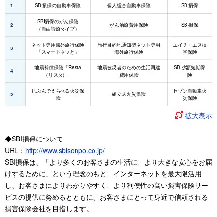
1
SBI損保の自動車保険
個人総合自動車保険
SBI損保
SBI損保のがん保険
2
がん治療費用保険
SBI損保
（自由診療タイプ）
ネット専用海外旅行保険
旅行目的地通知型ネット専用
エイチ・エス損
3
「スマートネッと」
海外旅行保険
害保険
地震補償保険「Resta
地震被災者のための生活再建
SBI少額短期保
4
（リスタ）」
費用保険
険
じぶんでえらべる火災保
セゾン自動車火
5
組立式火災保険
険
災保険
拡大表示
◆SBI損保について
URL：
http://www.sbisonpo.co.jp/
SBI損保は、「より多くのお客さまの生活に、より大きな安心をお届
けするために」という理念のもと、インターネットを最大限活用
し、お客さまによりわかりやすく、より利便性の高い損害保険サー
ビスの提供に努めるとともに、お客さまにとって身近で信頼される
損害保険会社を目指します。