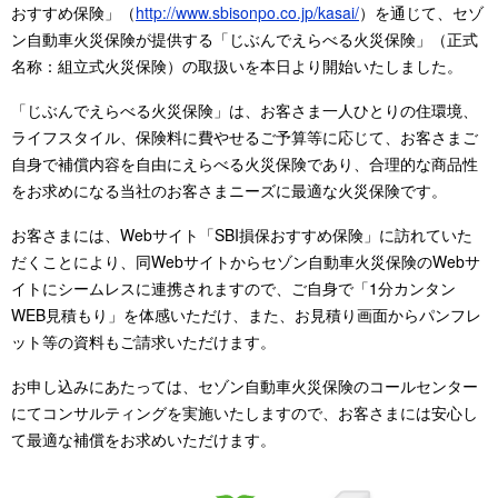
おすすめ保険」（
http://www.sbisonpo.co.jp/kasai/
）を通じて、セゾ
ン自動車火災保険が提供する「じぶんでえらべる火災保険」（正式
名称：組立式火災保険）の取扱いを本日より開始いたしました。
「じぶんでえらべる火災保険」は、お客さま一人ひとりの住環境、
ライフスタイル、保険料に費やせるご予算等に応じて、お客さまご
自身で補償内容を自由にえらべる火災保険であり、合理的な商品性
をお求めになる当社のお客さまニーズに最適な火災保険です。
お客さまには、Webサイト「SBI損保おすすめ保険」に訪れていた
だくことにより、同Webサイトからセゾン自動車火災保険のWebサ
イトにシームレスに連携されますので、ご自身で「1分カンタン
WEB見積もり」を体感いただけ、また、お見積り画面からパンフレ
ット等の資料もご請求いただけます。
お申し込みにあたっては、セゾン自動車火災保険のコールセンター
にてコンサルティングを実施いたしますので、お客さまには安心し
て最適な補償をお求めいただけます。