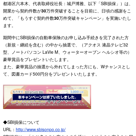
都港区六本木、代表取締役社長：城戸博雅、以下「SBI損保」）は、
開業から契約件数が
30
万件突破することを目前に、日頃の感謝をこ
めて、「もうすぐ契約件数
30
万件突破キャンペーン」を実施いたし
ます。
期間中にSBI損保の自動車保険のお申し込み手続きを完了された方
（新規・継続を含む）の中から抽選で、（アクオス 液晶テレビ32
型、ノートパソコン LaVie M、ウォーターオーブン ヘルシオ等の）
豪華賞品をプレゼントいたします。
また、豪華賞品の抽選から外れてしまった方にも、Wチャンスとし
て、図書カード500円分をプレゼントいたします。
◆SBI損保について
URL：
http://www.sbisonpo.co.jp/