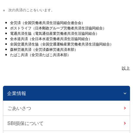
次の共済のことをいいます。
全労済（全国労働者共済生活協同組合連合会）
ポストライフ（日本郵政グループ労働者共済生活協同組合）
電通共済生協（電気通信産業労働者共済生活協同組合）
全水道共済（全日本水道労働者共済生活協同組合）
全国交運共済生協（全国交通運輸産業労働者共済生活協同組合）
森林労連共済（全労済森林労連共済本部）
たばこ共済（全労済たばこ共済本部）
以上
企業情報
ごあいさつ
SBI損保について