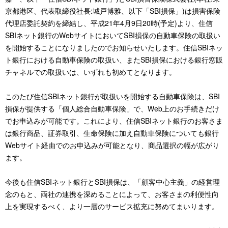
京都港区、代表取締役社長:城戸博雅、以下「SBI損保」)は損害保険
代理店委託契約を締結し、平成21年4月9日20時(予定)より、住信
SBIネット銀行のWebサイトにおいてSBI損保の自動車保険の取扱い
を開始することになりましたのでお知らせいたします。住信SBIネッ
ト銀行における自動車保険の取扱い、またSBI損保における銀行窓販
チャネルでの取扱いは、いずれも初めてとなります。
このたび住信SBIネット銀行が取扱いを開始する自動車保険は、SBI
損保が提供する「個人総合自動車保険」で、Web上のお手続きだけ
でお申込みが可能です。これにより、住信SBIネット銀行のお客さま
は銀行商品、証券取引、生命保険に加え自動車保険についても銀行
Webサイト経由でのお申込みが可能となり、商品選択の幅が広がり
ます。
今後も住信SBIネット銀行とSBI損保は、「顧客中心主義」の経営理
念のもと、両社の連携を深めることによって、お客さまの利便性向
上を実現するべく、より一層のサービス拡充に努めてまいります。