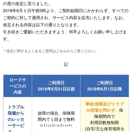
の度の改定に至りました。
2018年6月１日午前0時より、ご契約始期日にかかわらず、すべての
ご契約に対して適用され、サービス内容を拡充いたします。なお、
改定される内容は以下の通りとなります。
引き続きご愛顧いただきますよう、何卒よろしくお願い申し上げま
す。
改定に関するよくあるご質問は
こちら
からご覧ください。
記
ロードサ
ご利用日
ご利用日
ービスの
2018年5月31日以前
2018年6月1日以降
内容
事故/故障及びトラブ
トラブル
ル現場を問わず、
保
現場から
故障の場合、保険期
険期間内で
のレッカ
間内で１回まで無料
利用回数無制限
ーサービ
(※１) (※２) (※３) (※４)
(自宅/主な保管場所を
ス