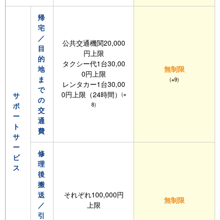
帰
宅
／
公共交通機関20,000
目
円上限
的
タクシー代1台30,00
地
無制限
0円上限
ま
(※9)
レンタカー1台30,00
で
0円上限（24時間）
(※
サ
の
8)
ポ
交
ー
通
ト
費
サ
ー
修
ビ
理
ス
後
搬
送
それぞれ100,000円
無制限
／
上限
引