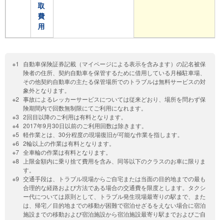
取
費
用
自動車保険証券記載（マイページによる表示を含みます）の記名被保
険者の住所、契約自動車を保管するために借用している月極駐車場、
その他契約自動車の主たる保管場所でのトラブルは無料サービスの対
象外となります。
事故によるレッカーサービスについては従来どおり、場所を問わず保
険期間内で回数無制限にてご利用になれます。
2回目以降のご利用は有料となります。
2017年9月30日以前のご利用回数は除きます。
軽作業とは、30分程度の現場復旧が可能な作業を指します。
2輪以上の作業は有料となります。
全車輪の作業は有料となります。
上限金額内に乗り捨て費用を含み、同等以下のクラスのお車に限りま
す。
交通手段は、トラブル現場からご自宅または当面の目的地までの最も
合理的な経路および方法である場合の交通費を限度とします。タクシ
ー代については原則として、トラブル発生現場最寄りの駅まで、また
は、帰宅／目的地までの移動が困難で宿泊せざるをえない場合に宿泊
施設までの移動および宿泊施設から宿泊施設最寄り駅までおよびご自