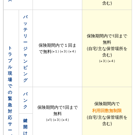
含む)
バ
ッ
テ
リ
保険期間内で1回まで
ー
無料
保険期間内で１回ま
ト
ジ
(自宅/主な保管場所を
で無料
(※１) (※３) (※４)
ラ
ャ
含む)
ブ
ン
(※３) (※４)
ル
ピ
現
ン
場
グ
で
の
パ
緊
ン
保険期間内で
急
ク
保険期間内で1回まで
利用回数無制限
対
無料
(自宅/主な保管場所を
応
(※1) (※３) (※４)
鍵
含む)
サ
開
ー
け