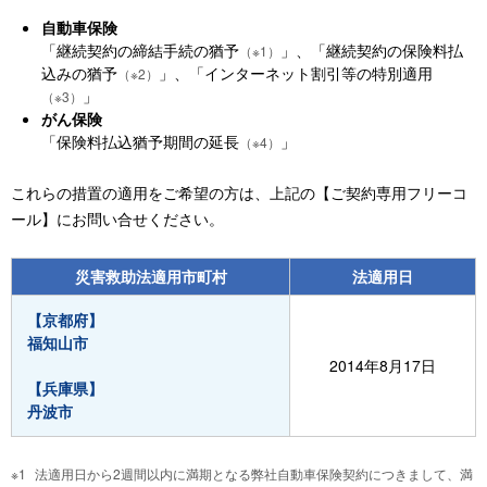
自動車保険
「継続契約の締結手続の猶予
」、「継続契約の保険料払
（※1）
込みの猶予
」、「インターネット割引等の特別適用
（※2）
」
（※3）
がん保険
「保険料払込猶予期間の延長
」
（※4）
これらの措置の適用をご希望の方は、上記の【ご契約専用フリーコ
ール】にお問い合せください。
災害救助法適用市町村
法適用日
【京都府】
福知山市
2014年8月17日
【兵庫県】
丹波市
法適用日から2週間以内に満期となる弊社自動車保険契約につきまして、満