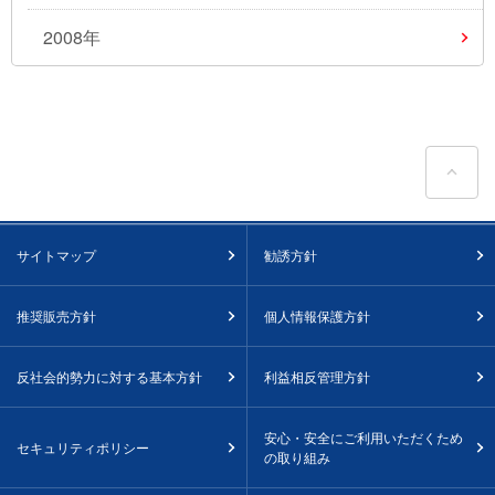
2008年
ペ
サイトマップ
勧誘方針
推奨販売方針
個人情報保護方針
反社会的勢力に対する基本方針
利益相反管理方針
安心・安全にご利用いただくため
セキュリティポリシー
の取り組み