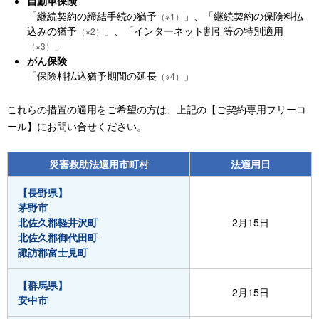
自動車保険
「継続契約の締結手続の猶予
」、「継続契約の保険料払
（※1）
込みの猶予
」、「インターネット割引等の特別適用
（※2）
」
（※3）
がん保険
「保険料払込猶予期間の延長
」
（※4）
これらの措置の適用をご希望の方は、上記の【ご契約専用フリーコ
ール】にお問い合せください。
災害救助法適用市町村
法適用日
【長野県】
茅野市
北佐久郡軽井沢町
2月15日
北佐久郡御代田町
諏訪郡富士見町
【群馬県】
2月15日
安中市