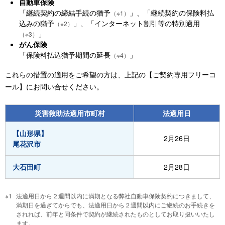
自動車保険
「継続契約の締結手続の猶予
」、「継続契約の保険料払
（※1）
込みの猶予
」、「インターネット割引等の特別適用
（※2）
」
（※3）
がん保険
「保険料払込猶予期間の延長
」
（※4）
これらの措置の適用をご希望の方は、上記の【ご契約専用フリーコ
ール】にお問い合せください。
災害救助法適用市町村
法適用日
【山形県】
2月26日
尾花沢市
大石田町
2月28日
法適用日から２週間以内に満期となる弊社自動車保険契約につきまして、
満期日を過ぎてからでも、法適用日から２週間以内にご継続のお手続きを
されれば、前年と同条件で契約が継続されたものとしてお取り扱いいたし
ます。