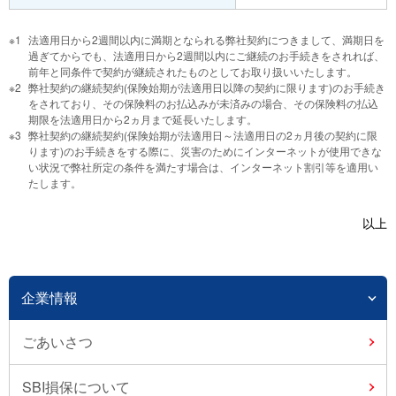
法適用日から2週間以内に満期となられる弊社契約につきまして、満期日を
過ぎてからでも、法適用日から2週間以内にご継続のお手続きをされれば、
前年と同条件で契約が継続されたものとしてお取り扱いいたします。
弊社契約の継続契約(保険始期が法適用日以降の契約に限ります)のお手続き
をされており、その保険料のお払込みが未済みの場合、その保険料の払込
期限を法適用日から2ヵ月まで延長いたします。
弊社契約の継続契約(保険始期が法適用日～法適用日の2ヵ月後の契約に限
ります)のお手続きをする際に、災害のためにインターネットが使用できな
い状況で弊社所定の条件を満たす場合は、インターネット割引等を適用い
たします。
以上
企業情報
ごあいさつ
SBI損保について