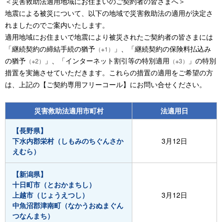
＜災害救助法適用地域にお住まいのご契約者の皆さまへ＞
地震による被災について、以下の地域で災害救助法の適用が決定さ
れましたのでご案内いたします。
適用地域にお住まいで地震により被災されたご契約者の皆さまには
「継続契約の締結手続の猶予
」、「継続契約の保険料払込み
（※1）
の猶予
」、「インターネット割引等の特別適用
」の特別
（※2）
（※3）
措置を実施させていただきます。これらの措置の適用をご希望の方
は、上記の【ご契約専用フリーコール】にお問い合せください。
災害救助法適用市町村
法適用日
【長野県】
下水内郡栄村（しもみのちぐんさか
3月12日
えむら）
【新潟県】
十日町市（とおかまちし）
上越市（じょうえつし）
3月12日
中魚沼郡津南町（なかうおぬまぐん
つなんまち）